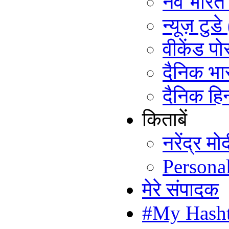
नव भारत ट
न्यूज़ टुड
वीकेंड पो
दैनिक भा
दैनिक हिन
किताबें
नरेंद्र म
Persona
मेरे संपादक
#My Hash