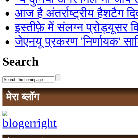
आज है अंतर्राष्ट्रीय हैशटैग द
इस्तीफ़े में संलग्न प्रोड्यूसर 
जेएनयू प्रकरण 'निर्णायक' सा
Search
मेरा ब्लॉग