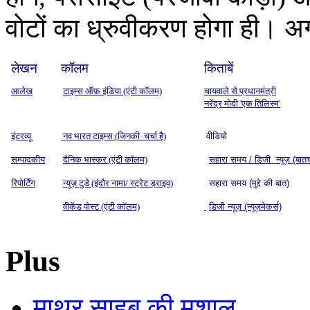
वोटों का ध्रुवीकरण होगा ही। 
लेखन
कॉलम
किताबें
आलेख
टाइम्स ऑफ़ इंडिया (एंटी कॉलम)
चायवाले से प्रधानमंत्री
नरेंद्र मोदी 'एक तिलिस्म'
इंटरव्यू
नव भारत टाइम्स (जिनकी चर्चा है)
वीडियो
सम्पादकीय
दैनिक भास्कर (एंटी कॉलम)
सहारा समय / डिजी न्यूज़ (बात
रिपोर्टिंग
न्यूज़ टुडे (इंदौर नामा/ स्ट्रेट ड्राइव)
सहारा समय (मुद्दे की बात)
वीकेंड पोस्ट (एंटी कॉलम)
डिजी न्यूज़ (न्यूज़मेकर्स)
Plus
माथुर साहब की मशाल