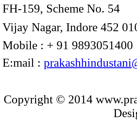
FH-159, Scheme No. 54
Vijay Nagar, Indore 452 010
Mobile : + 91 9893051400
E:mail :
prakashhindustan
Copyright © 2014 ww
Designed and 