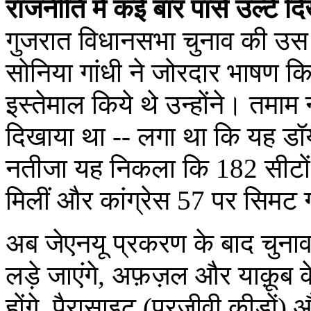
राजनीति में कई बार पांसे उल्टे दिख
गुजरात विधानसभा चुनाव की उस रै
सोनिया गांधी ने जोरदार भाषण कि
इस्तेमाल किये थे उन्होंने। तमा
दिखाया था -- लगा था कि यह डॉ
नतीजा यह निकला कि 182 सीटों मे
मिलीं और कांग्रेस 57 पर सिमट
अब जेएनयू प्रकरण के बाद चुनाव 
लड़े जाएंगे, अफ़ज़ल और याक़ूब 
होंगे, पैरासाइट (परजीवी कीड़ों) 