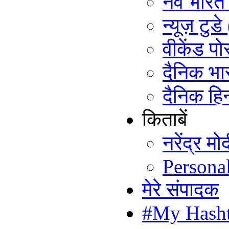
नव भारत ट
न्यूज़ टुड
वीकेंड पो
दैनिक भा
दैनिक हिन
किताबें
नरेंद्र म
Persona
मेरे संपादक
#My Hash