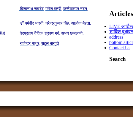
विश्वनाथ सचदेव
गणेश मंत्री,
कन्हैयालाल नंदन,
,
Article
डॉ धर्मवीर भारती,
नरेन्द्रकुमार सिंह,
आलोक मेहता,
LIVE आर्टिस्
'हार्दिक दुर्भ
चीत)
वेदप्रताप वैदिक,
श्रवण गर्ग,
अभय छजलानी,
address
bottom articl
राजेन्द्र माथुर,
राहुल बारपुते
Contact Us
Search