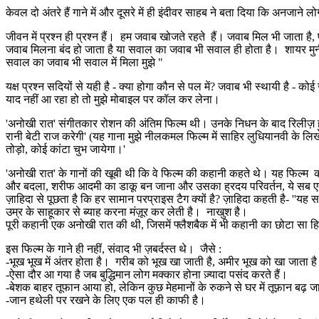
केवल दो अंतरे हैं गाने में और दूसरे में ही इंदीवर साहब ने बता दिया कि अनजाने ल
जीवन में प्रश्न ही प्रश्न हैं। हम जवाब खोजते रहते हैं। जवाब मिल भी 
जवाब मिलना बंद हो जाता है या सवाल का जवाब भी सवाल ही होता है। शायर मुनीर
सवाल का जवाब भी सवाल में मिला मुझे "
यक्ष प्रश्न सदियों से यही है - क्या होगा कौन से पल में? जवाब भी स्थायी है - क
याद नहीं आ रहा हो तो मुझे मोबाइल पर कॉल कर लेना।
'अनोखी रात' संगीतकार रोशन की अंतिम फिल्म थी। उनके निधन के बाद रिलीज़ हुई 
रानी बेटी राज करेगी' (यह गाना मुझे नीलकमल फिल्म में साहिर लुधियानवी के लिखे
तोड़ो, कोई कांटा चुभ जायेगा।'
'अनोखी रात' के गानों की खूबी थी कि वे फिल्म की कहानी कहते थे। यह फिल्म क
और बदला, शरीफ आदमी का डाकू बन जाना और उसका ह्रदय परिवर्तन, ये सब एक ही 
ज़ाहिदा से पूछता है कि हर सामान परप्राइस टैग क्यों है? ज़ाहिदा कहती है- ''यह 
उम्र के साहूकार से ब्याह करना मंज़ूर कर लेती है। नाखुश है।
पूरी कहानी एक अनोखी रात की थी, जिसमें फ्लैशबैक में भी कहानी का छोटा सा ह
इस फिल्म के गाने ही नहीं, संवाद भी ज़बर्दस्त थे। जैसे :
-भूख भूख में अंतर होता है। गरीब को भूख खा जाती है, अमीर भूख को खा जाता ह
-ऐसा दौर आ गया है जब बुद्धिमान लोग मक्कार होना ज़्यादा पसंद करते हैं।
-बेशक बाहर तूफान आया हो, लेकिन कुछ मेहमानों के रुकने से घर में तूफ़ान बढ़ ज
-जान हथेली पर रखने के लिए एक पल ही काफी है।