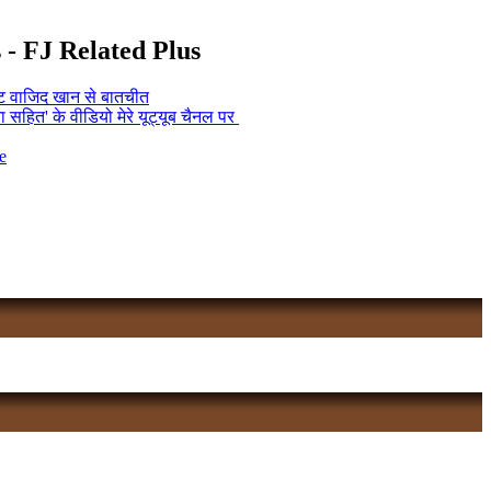
s - FJ Related Plus
ट वाजिद खान से बातचीत
ावना सहित' के वीडियो मेरे यूट्यूब चैनल पर
e