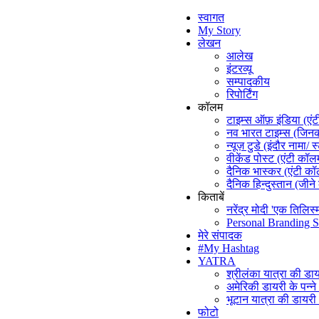
स्वागत
My Story
लेखन
आलेख
इंटरव्यू
सम्पादकीय
रिपोर्टिंग
कॉलम
टाइम्स ऑफ़ इंडिया (एं
नव भारत टाइम्स (जिनकी
न्यूज़ टुडे (इंदौर नामा/ स
वीकेंड पोस्ट (एंटी कॉल
दैनिक भास्कर (एंटी क
दैनिक हिन्दुस्तान (जीने
किताबें
नरेंद्र मोदी 'एक तिलिस्
Personal Branding S
मेरे संपादक
#My Hashtag
YATRA
श्रीलंका यात्रा की डा
अमेरिकी डायरी के पन्न
भूटान यात्रा की डायर
फोटो