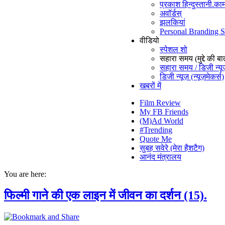
प्रकाश हिन्दुस्तानी.काम
अवॉर्डस्
झलकियां
Personal Branding 
वीडियो
स्पेशल शो
सहारा समय (मुद्दे की बा
सहारा समय / डिजी न्यू
डिजी न्यूज़ (न्यूज़मेकर्स)
खबरों में
Film Review
My FB Friends
(M)Ad World
#Trending
Quote Me
सुबह सवेरे (मेरा हैशटैग)
आनंद मंत्रालय
You are here:
फिल्मी गाने की एक लाइन में जीवन का दर्शन (15).