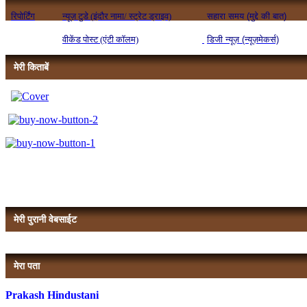
रिपोर्टिंग
न्यूज़ टुडे (इंदौर नामा/ स्ट्रेट ड्राइव)
सहारा समय (मुद्दे की बात)
वीकेंड पोस्ट (एंटी कॉलम)
डिजी न्यूज़ (न्यूज़मेकर्स)
मेरी किताबें
मेरी पुरानी वेबसाईट
मेरा पता
Prakash Hindustani