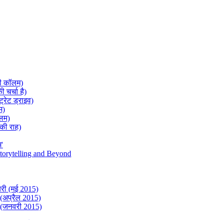
टी कॉलम)
 चर्चा है)
्ट्रेट ड्राइव)
म)
ॉलम)
 की राह)
म'
torytelling and Beyond
यरी (मई 2015)
े (अप्रैल 2015)
ी (जनवरी 2015)