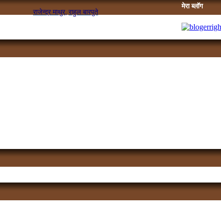
मेरा ब्लॉग
राजेन्द्र माथुर,
राहुल बारपुते