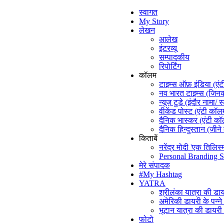
स्वागत
My Story
लेखन
आलेख
इंटरव्यू
सम्पादकीय
रिपोर्टिंग
कॉलम
टाइम्स ऑफ़ इंडिया (एं
नव भारत टाइम्स (जिनकी
न्यूज़ टुडे (इंदौर नामा/ स
वीकेंड पोस्ट (एंटी कॉल
दैनिक भास्कर (एंटी क
दैनिक हिन्दुस्तान (जीने
किताबें
नरेंद्र मोदी 'एक तिलिस्
Personal Branding S
मेरे संपादक
#My Hashtag
YATRA
श्रीलंका यात्रा की डा
अमेरिकी डायरी के पन्न
भूटान यात्रा की डायर
फोटो