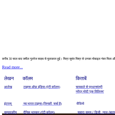
करीब 30 साल बाद जमील गुलरेज साहब से मुलाकात हुई। मित्र सुमंत मिश्र से उनका मोबाइल नंबर मिला और मै
Read more...
लेखन
कॉलम
किताबें
आलेख
टाइम्स ऑफ़ इंडिया (एंटी कॉलम)
चायवाले से प्रधानमंत्री
नरेंद्र मोदी 'एक तिलिस्म'
इंटरव्यू
नव भारत टाइम्स (जिनकी चर्चा है)
वीडियो
सम्पादकीय
दैनिक भास्कर (एंटी कॉलम)
सहारा समय / डिजी न्यूज़ (बात