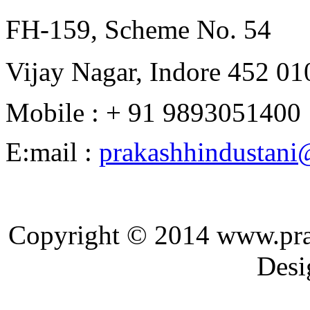
FH-159, Scheme No. 54
Vijay Nagar, Indore 452 010
Mobile : + 91 9893051400
E:mail :
prakashhindustan
Copyright © 2014 ww
Designed and 