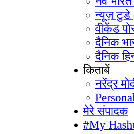
नव भारत ट
न्यूज़ टुड
वीकेंड पो
दैनिक भा
दैनिक हिन
किताबें
नरेंद्र म
Persona
मेरे संपादक
#My Hash