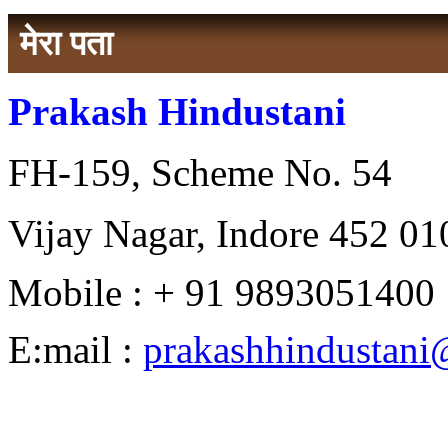
मेरा पता
Prakash Hindustani
FH-159, Scheme No. 54
Vijay Nagar, Indore 452 010
Mobile : + 91 9893051400
E:mail :
prakashhindustan