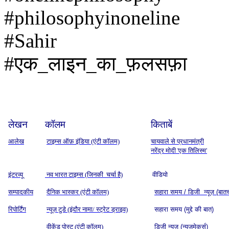
#philosophyinoneline
#Sahir
#एक_लाइन_का_फ़लसफ़ा
लेखन
कॉलम
किताबें
आलेख
टाइम्स ऑफ़ इंडिया (एंटी कॉलम)
चायवाले से प्रधानमंत्री
नरेंद्र मोदी 'एक तिलिस्म'
इंटरव्यू
नव भारत टाइम्स (जिनकी चर्चा है)
वीडियो
सम्पादकीय
दैनिक भास्कर (एंटी कॉलम)
सहारा समय / डिजी न्यूज़ (बात
रिपोर्टिंग
न्यूज़ टुडे (इंदौर नामा/ स्ट्रेट ड्राइव)
सहारा समय (मुद्दे की बात)
वीकेंड पोस्ट (एंटी कॉलम)
डिजी न्यूज़ (न्यूज़मेकर्स)