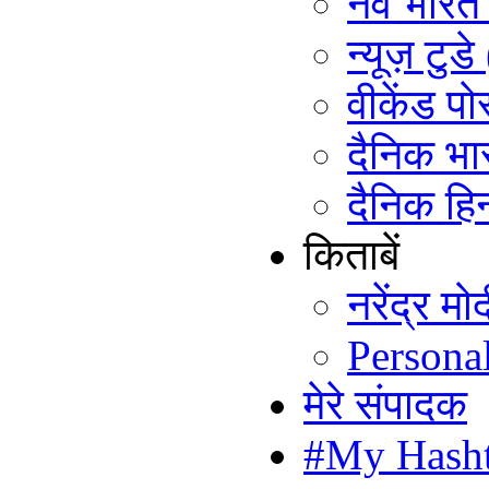
नव भारत ट
न्यूज़ टुड
वीकेंड पो
दैनिक भा
दैनिक हिन
किताबें
नरेंद्र म
Persona
मेरे संपादक
#My Hash