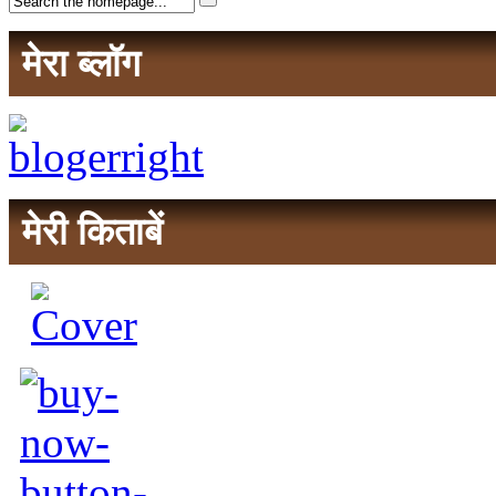
मेरा ब्लॉग
मेरी किताबें