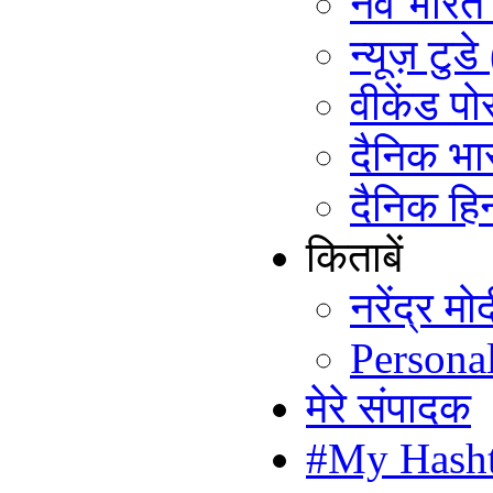
नव भारत ट
न्यूज़ टुड
वीकेंड पो
दैनिक भा
दैनिक हिन
किताबें
नरेंद्र म
Persona
मेरे संपादक
#My Hash