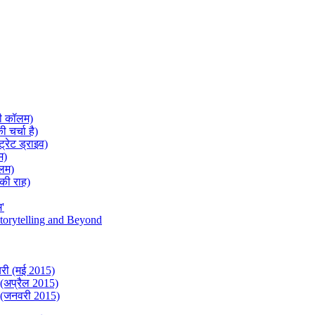
टी कॉलम)
 चर्चा है)
्ट्रेट ड्राइव)
म)
ॉलम)
 की राह)
म'
torytelling and Beyond
यरी (मई 2015)
े (अप्रैल 2015)
ी (जनवरी 2015)