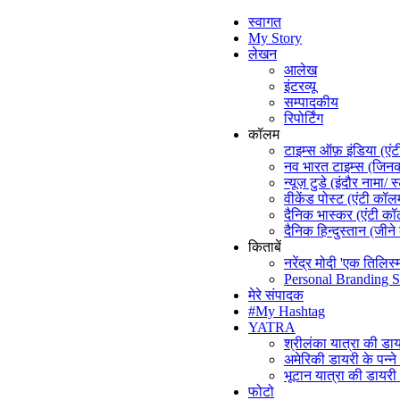
स्वागत
My Story
लेखन
आलेख
इंटरव्यू
सम्पादकीय
रिपोर्टिंग
कॉलम
टाइम्स ऑफ़ इंडिया (एं
नव भारत टाइम्स (जिनकी
न्यूज़ टुडे (इंदौर नामा/ स
वीकेंड पोस्ट (एंटी कॉल
दैनिक भास्कर (एंटी क
दैनिक हिन्दुस्तान (जीने
किताबें
नरेंद्र मोदी 'एक तिलिस्
Personal Branding S
मेरे संपादक
#My Hashtag
YATRA
श्रीलंका यात्रा की डा
अमेरिकी डायरी के पन्न
भूटान यात्रा की डायर
फोटो