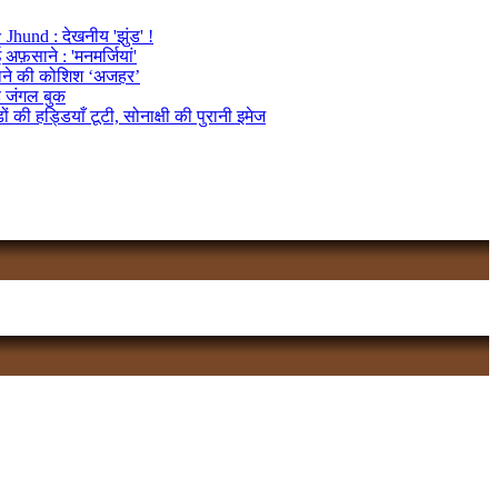
Jhund : देखनीय 'झुंड' !
अफ़साने : 'मनमर्जियां'
ाने की कोशिश ‘अजहर’
ै जंगल बुक
्डों की हड्डियाँ टूटी, सोनाक्षी की पुरानी इमेज