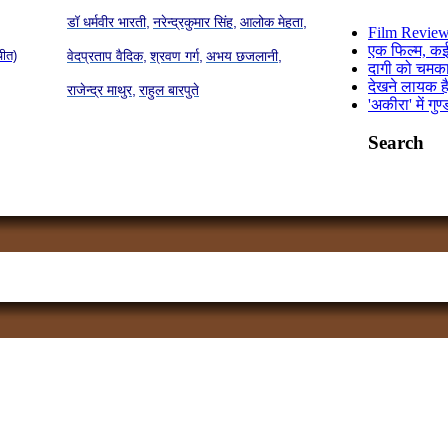
डॉ धर्मवीर भारती,
नरेन्द्रकुमार सिंह,
आलोक मेहता,
Film Review 
एक फिल्म, कई 
चीत)
वेदप्रताप वैदिक,
श्रवण गर्ग,
अभय छजलानी,
दागी को चमक
देखने लायक ह
राजेन्द्र माथुर,
राहुल बारपुते
'अकीरा' में गुण
Search