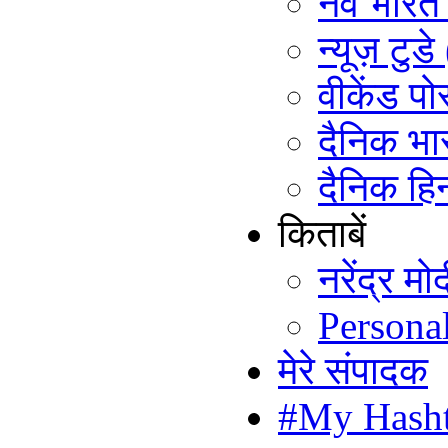
नव भारत ट
न्यूज़ टुड
वीकेंड पो
दैनिक भा
दैनिक हिन
किताबें
नरेंद्र म
Persona
मेरे संपादक
#My Hash