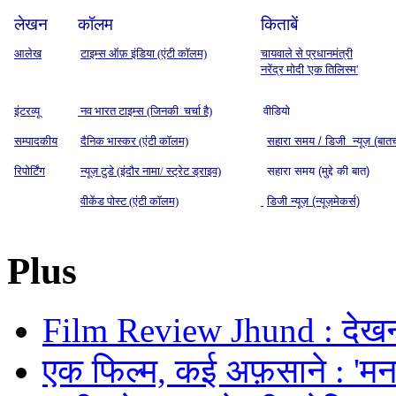
लेखन
कॉलम
किताबें
आलेख
टाइम्स ऑफ़ इंडिया (एंटी कॉलम)
चायवाले से प्रधानमंत्री
नरेंद्र मोदी 'एक तिलिस्म'
इंटरव्यू
नव भारत टाइम्स (जिनकी चर्चा है)
वीडियो
सम्पादकीय
दैनिक भास्कर (एंटी कॉलम)
सहारा समय / डिजी न्यूज़ (बात
रिपोर्टिंग
न्यूज़ टुडे (इंदौर नामा/ स्ट्रेट ड्राइव)
सहारा समय (मुद्दे की बात)
वीकेंड पोस्ट (एंटी कॉलम)
डिजी न्यूज़ (न्यूज़मेकर्स)
Plus
Film Review Jhund : देखनी
एक फिल्म, कई अफ़साने : 'मनमर