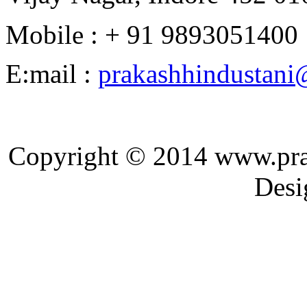
Mobile : + 91 9893051400
E:mail :
prakashhindustan
Copyright © 2014 ww
Designed and 