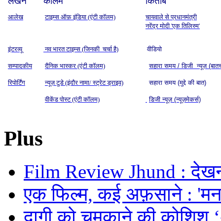
लेखन
कॉलम
किताबें
आलेख
टाइम्स ऑफ़ इंडिया (एंटी कॉलम)
चायवाले से प्रधानमंत्री
नरेंद्र मोदी 'एक तिलिस्म'
इंटरव्यू
नव भारत टाइम्स (जिनकी चर्चा है)
वीडियो
सम्पादकीय
दैनिक भास्कर (एंटी कॉलम)
सहारा समय / डिजी न्यूज़ (बात
रिपोर्टिंग
न्यूज़ टुडे (इंदौर नामा/ स्ट्रेट ड्राइव)
सहारा समय (मुद्दे की बात)
वीकेंड पोस्ट (एंटी कॉलम)
डिजी न्यूज़ (न्यूज़मेकर्स)
Plus
Film Review Jhund : देखनी
एक फिल्म, कई अफ़साने : 'मनमर
दागी को चमकाने की कोशिश