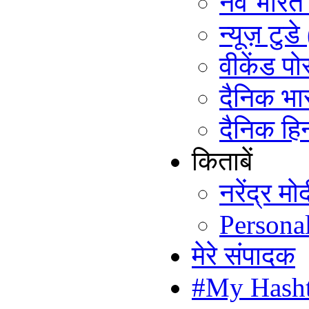
नव भारत ट
न्यूज़ टुड
वीकेंड पो
दैनिक भा
दैनिक हिन
किताबें
नरेंद्र म
Persona
मेरे संपादक
#My Hash